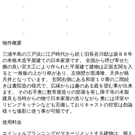
物件概要
三浦半島の三戸浜に江戸時代から続く旧長谷川邸は築８８年
の本格木造平屋建ての日本家屋です。 全国から呼び寄せた
腕の良い宮大工により作られた平屋建て建物は正面玄関を入
ると 一枚板の上がり框があり、左側壁が黒漆喰、天井が格
天井となっています。 玄関右側にある和室１０畳の二間続
きは書院造の様式で、広縁からは趣のある庭を望む事が出来
ます。 その右手奥に数寄屋造りの部屋を有し障子等の木製
建具も当時からの物で日本家屋の造りながら 奧には洋室や
リビングキッチンなども完備しておりキャストの控室は勿論
様々な撮影に使う事が可能です。
使用料金
エイシェルプランニングがマネージメントする建物は、個人