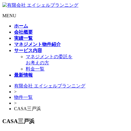
MENU
ホーム
会社概要
実績一覧
マネジメント物件紹介
サービス内容
マネジメントの委託を
お考えの方
料金一覧
最新情報
有限会社 エイシェルプランニング
>
物件一覧
>
CASA三戸浜
CASA三戸浜