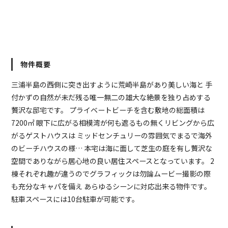
物件概要
三浦半島の西側に突き出すように荒崎半島があり美しい海と 手
付かずの自然が未だ残る唯一無二の雄大な絶景を独り占めする
贅沢な邸宅です。 プライベートビーチを含む敷地の総面積は
7200㎡ 眼下に広がる相模湾が何も遮るもの無くリビングから広
がるゲストハウスは ミッドセンチュリーの雰囲気でまるで海外
のビーチハウスの様… 本宅は海に面して芝生の庭を有し贅沢な
空間でありながら居心地の良い居住スペースとなっています。 2
棟それぞれ趣が違うのでグラフィックは勿論ムービー撮影の際
も充分なキャパを備え あらゆるシーンに対応出来る物件です。
駐車スペースには10台駐車が可能です。